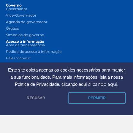
Governo
Governador
Vice-Governador
Agenda do governador
Órgãos
Símbolos do governo
Acesso à informação
Área da transparência
Pedido de acesso à informação
Fale Conosco
Lei de acesso à informação
Este site coleta apenas os cookies necessários para manter
Acesso rápido
Contracheque Online
a sua funcionalidade. Para mais informações, leia a nossa
Diário Oficial
clicando aqui.
Política de Privacidade, clicando aqui
Turismo
Crie sua conta Gov.pi
RECUSAR
PERMITIR
Calendário de pagamento
Contato
(86) 9 9520-1821