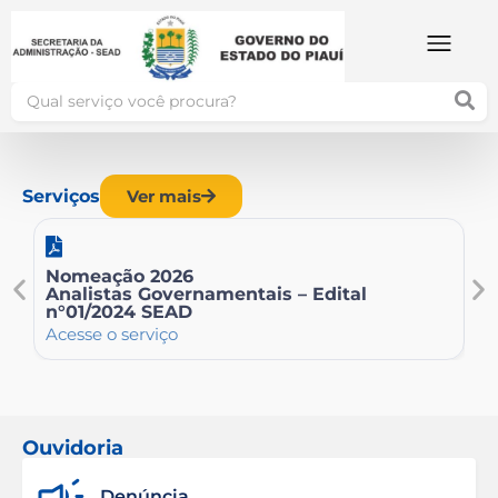
Serviços
Ver mais
Nomeação 2026
C
Analistas Governamentais – Edital
Ac
n°01/2024 SEAD
Acesse o serviço
Ouvidoria
Denúncia