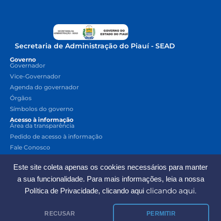
Secretaria de Administração do Piauí - SEAD
Governo
Governador
Vice-Governador
Agenda do governador
Órgãos
Símbolos do governo
Acesso à informação
Área da transparência
Pedido de acesso à informação
Fale Conosco
Lei de acesso à informação
Este site coleta apenas os cookies necessários para manter
Acesso rápido
Contracheque Online
a sua funcionalidade. Para mais informações, leia a nossa
Diário Oficial
clicando aqui.
Política de Privacidade, clicando aqui
Turismo
Crie sua conta Gov.pi
RECUSAR
PERMITIR
Calendário de pagamento